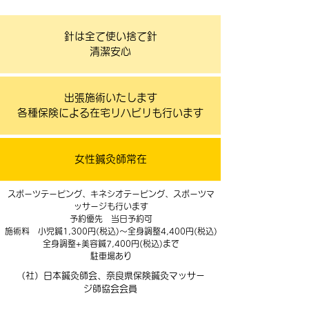
針は全て使い捨て針
清潔安心
出張施術いたします
各種保険による在宅リハビリも行います
女性鍼灸師常在
スポーツテーピング、キネシオテーピング、スポーツマ
ッサージも行います
予約優先 当日予約可
施術料 小児鍼1,300円(税込)～全身調整4,400円(税込)
全身調整+美容鍼7,400円(税込)まで
駐車場あり
（社）日本鍼灸師会、奈良県保険鍼灸マッサー
ジ師協会会員