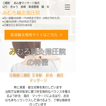
三郷町 あん摩マッサージ指圧
はり・きゅう 接骨・柔道整復 鍼・灸
みむろ鍼灸指圧院
●月～金曜AM9時～PM8時まで受付（8時の予約も可）
●土曜AM9時～PM2時まで受付
●日曜全日と祝日の午後休診
美容鍼灸専用サイトはこちら
み
むろ鍼灸指圧院
の特徴
生駒郡三郷町 王寺駅 針灸・指圧・
マッサージ
常に清潔・衛生対策を実行しています
当院では東洋医学に基づき全身的なバランスを整え
るよう針灸・指圧・マッサージによるはり、お灸
心も体もリラックスして頂けるよう、丁寧な施術を
行っています