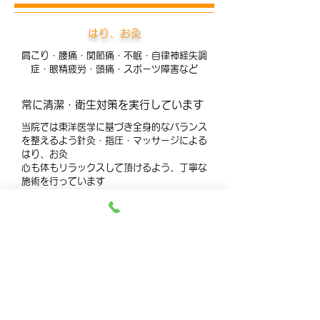
はり、お灸
肩こり・腰痛・関節痛・不眠・自律神経失調
症・眼精疲労・頭痛・スポーツ障害など
常に清潔・衛生対策を実行しています
当院では東洋医学に基づき全身的なバランス
を整えるよう針灸・指圧・マッサージによる
はり、お灸
心も体もリラックスして頂けるよう、丁寧な
施術を行っています
小児はり、お灸
生後3ヶ月～
逆子（お灸）
小児はり、お灸